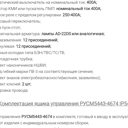
атический выключатель на номинальный ток:
400А;
ктор КМИ или пускатель ПМЛ:
номинальный ток 400А;
ое реле с пределом регулировки:
250-400А;
ковый переключатель;
 пуск-стоп;
сигнальная арматура:
лампы AD-22DS или аналогичная;
заземления:
12 присоединений;
нулевая:
12 присоединений;
ные колодки типа БЗН/ТВС/TC/TB;
садочная трубка;
ект наконечников НШВИ;
 гибкий марки ПВ-3 на соответствующее сечение;
кт знаков электробезопасности(молния, заземлено);
ект ключей:
2 шт;
ровка провода.
Комплектация ящика управления РУСМ5443-4674 IP5
управления
РУСМ5443-4674
в комплекте, готовый к вводу в эксплуа
рт изделия с индивидуальным номером сборки;