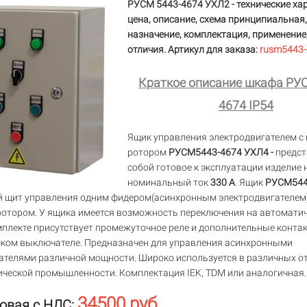
РУСМ 5443-4674 УХЛ2 - технические ха
цена, описание, схема принципиальная,
назначение, комплектация, применение,
отличия. Артикул для заказа:
rusm5443
Краткое описание шкафа РУ
4674 IP54
Ящик управления электродвигателем с 
ротором
РУСМ5443-4674 УХЛ4 -
предст
собой готовое к эксплуатации изделие 
номинальный ток
330 А
. Ящик
РУСМ544
 щит управления одним фидером(асинхронным электродвигателем)
отором. У ящика имеется возможность переключения на автомати
мплекте присутствует промежуточное реле и дополнительные конта
ком выключателе. Предназначен для управления асинхронными
ателями различной мощности. Широко используется в различных о
ической промышленности. Комплектация IEK, TDM или аналогичная.
34500 руб.
овая с НДС: