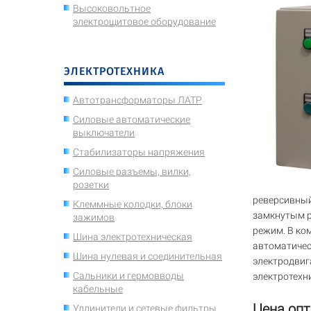
Высоковольтное
электрощитовое оборудование
ЭЛЕКТРОТЕХНИКА
Автотрансформаторы ЛАТР
Силовые автоматические
выключатели
Стабилизаторы напряжения
Силовые разъемы, вилки,
розетки
реверсивный
Клеммные колодки, блоки
замкнутым р
зажимов
режим. В ко
Шина электротехническая
автоматичес
Шина нулевая и соединительная
электродвиг
Сальники и гермовводы
электротехн
кабельные
Цена опт
Удлинители и сетевые фильтры