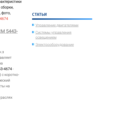
рактеристики
 сборки,
 фото,
СТАТЬИ
-4674
Управление двигателями
СМ 5443-
Системы управления
освещением
Электрооборудование
к.з
авляет
на
3-4674
-
 с коротко-
ческий
кты на
траслях