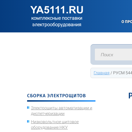
комплексные поставки
О ПР
электрооборудования
Главная
/
РУСМ 544
СБОРКА ЭЛЕКТРОЩИТОВ
Электрощиты автоматизации и
диспетчеризации
Низковольтное щитовое
оборудование НКУ