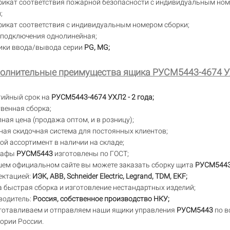
фикат соответствия пожарной безопасности с индивидуальным но
;
фикат соответствия с индивидуальным номером сборки;
 подключения однолинейная;
ики ввода/вывода серии
PG, MG;
олнительные преимущества ящика РУСМ5443-4674 
тийный срок на
РУСМ5443-4674 УХЛ2 - 2 года;
венная сборка;
ная цена (продажа оптом, и в розницу);
ая скидочная система для постоянных клиентов;
й ассортимент в наличии на складе;
кафы
РУСМ5443
изготовлены по ГОСТ;
шем официальном сайте вы можете заказать сборку щита
РУСМ544
ектацией:
ИЭК, ABB, Schneider Electric, Legrand, TDM, EKF;
 быстрая сборка и изготовление нестандартных изделий;
водитель:
Россия, собственное производство НКУ;
готавливаем и отправляем наши ящики управления
РУСМ5443
по в
ории России.