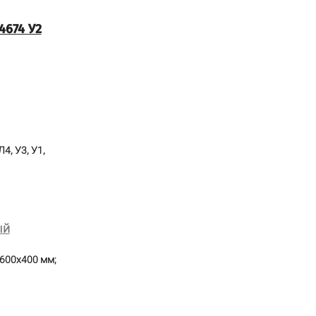
4674 У2
4, У3, У1,
ый
600х400 мм;