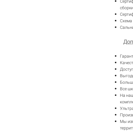
Серти
сборки
Серти
Схема
Сальн
Доп
Гаран
Качест
Доступ
Выгодн
Большо
Все ш
На на
компл
Ультра
Произ
Мы из
террит