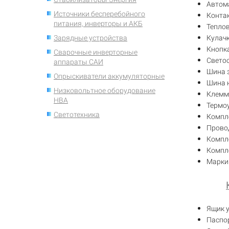
Автом
Источники бесперебойного
Конта
питания, инверторы и АКБ
Теплов
Зарядные устройства
Кулач
Кнопка
Сварочные инверторные
Свето
аппараты САИ
Шина 
Опрыскиватели аккумуляторные
Шина 
Низковольтное оборудование
Клемм
НВА
Термоу
Светотехника
Компл
Провод
Компле
Компл
Марки
Ящик 
Паспо