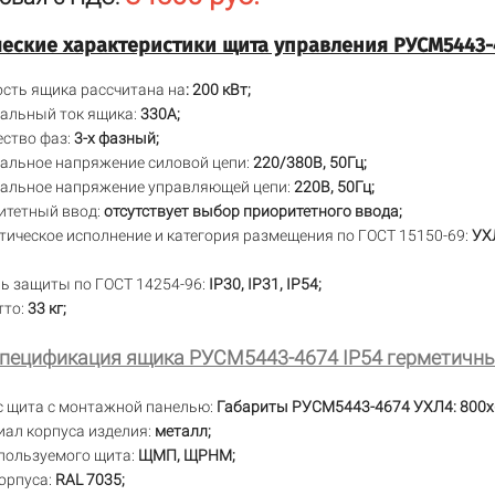
еские характеристики щита управления РУСМ5443-
сть ящика рассчитана на
: 200 кВт;
альный ток ящика:
330А;
ство фаз:
3-х фазный;
альное напряжение силовой цепи:
220/380В, 50Гц;
альное напряжение управляющей цепи:
220В, 50Гц;
итетный ввод:
отсутствует выбор приоритетного ввода;
ическое исполнение и категория размещения по ГОСТ 15150-69:
УХЛ
ь защиты по ГОСТ 14254-96:
IP30,
IP31, IP54;
тто:
33 кг;
пецификация ящика РУСМ5443-4674 IP54 герметичн
с щита с монтажной панелью:
Габариты РУСМ5443-4674 УХЛ4: 800х
ал корпуса изделия:
металл;
пользуемого щита:
ЩМП, ЩРНМ;
орпуса:
RAL 7035;