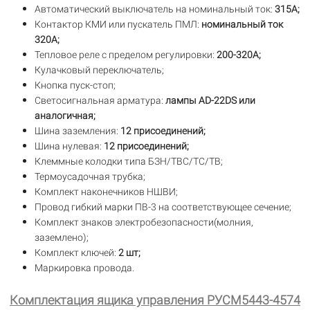
Автоматический выключатель на номинальный ток:
315А;
Контактор КМИ или пускатель ПМЛ:
номинальный ток
320А;
Тепловое реле с пределом регулировки:
200-320А;
Кулачковый переключатель;
Кнопка пуск-стоп;
Светосигнальная арматура:
лампы AD-22DS или
аналогичная;
Шина заземления:
12 присоединений;
Шина нулевая:
12 присоединений;
Клеммные колодки типа БЗН/ТВС/TC/TB;
Термоусадочная трубка;
Комплект наконечников НШВИ;
Провод гибкий марки ПВ-3 на соответствующее сечение;
Комплект знаков электробезопасности(молния,
заземлено);
Комплект ключей:
2 шт;
Маркировка провода.
Комплектация ящика управления РУСМ5443-4574