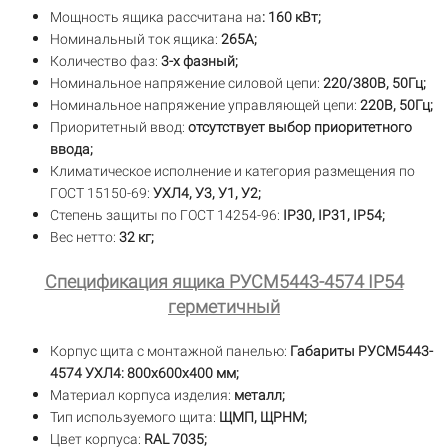
Мощность ящика рассчитана на
: 160 кВт;
Номинальный ток ящика:
265А;
Количество фаз:
3-х фазный;
Номинальное напряжение силовой цепи:
220/380В, 50Гц;
Номинальное напряжение управляющей цепи:
220В, 50Гц;
Приоритетный ввод:
отсутствует выбор приоритетного
ввода;
Климатическое исполнение и категория размещения по
ГОСТ 15150-69:
УХЛ4, У3, У1, У2;
Степень защиты по ГОСТ 14254-96:
IP30,
IP31, IP54;
Вес нетто:
32 кг;
Спецификация ящика РУСМ5443-4574 IP54
герметичный
Корпус щита с монтажной панелью:
Габариты РУСМ5443-
4574 УХЛ4: 800х600х400 мм;
Материал корпуса изделия:
металл;
Тип используемого щита:
ЩМП, ЩРНМ;
Цвет корпуса:
RAL 7035;