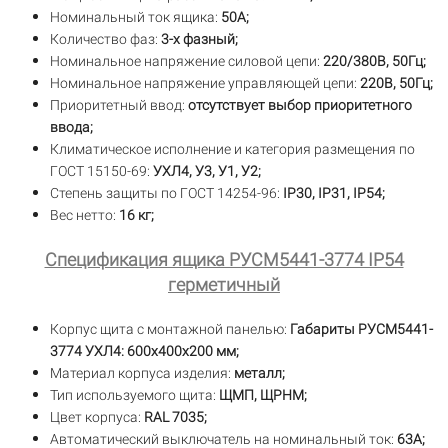
Номинальный ток ящика:
50А;
Количество фаз:
3-х фазный;
Номинальное напряжение силовой цепи:
220/380В, 50Гц;
Номинальное напряжение управляющей цепи:
220В, 50Гц;
Приоритетный ввод:
отсутствует выбор приоритетного
ввода;
Климатическое исполнение и категория размещения по
ГОСТ 15150-69:
УХЛ4, У3, У1, У2;
Степень защиты по ГОСТ 14254-96:
IP30,
IP31, IP54;
Вес нетто:
16 кг;
Спецификация ящика РУСМ5441-3774 IP54
герметичный
Корпус щита с монтажной панелью:
Габариты РУСМ5441-
3774 УХЛ4: 600х400х200 мм;
Материал корпуса изделия:
металл;
Тип используемого щита:
ЩМП, ЩРНМ;
Цвет корпуса:
RAL 7035;
Автоматический выключатель на номинальный ток:
63А;