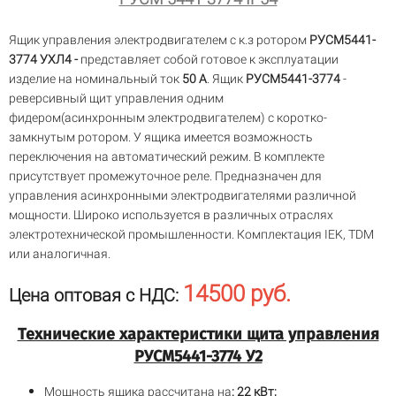
Ящик управления электродвигателем с к.з ротором
РУСМ5441-
3774 УХЛ4 -
представляет собой готовое к эксплуатации
изделие на номинальный ток
50 А
. Ящик
РУСМ5441-3774
-
реверсивный щит управления одним
фидером(асинхронным электродвигателем) с коротко-
замкнутым ротором. У ящика имеется возможность
переключения на автоматический режим. В комплекте
присутствует промежуточное реле. Предназначен для
управления асинхронными электродвигателями различной
мощности. Широко используется в различных отраслях
электротехнической промышленности. Комплектация IEK, TDM
или аналогичная.
14500 руб.
Цена оптовая с НДС:
Технические характеристики щита управления
РУСМ5441-3774 У2
Мощность ящика рассчитана на
: 22 кВт;