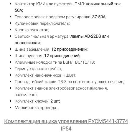
Контактор КМИ или пускатель ПМЛ:
номинальный ток
50А;
Тепловое реле с пределом регулировки:
37-50А;
Кулачковый переключатель;
Кнопка пуск-стоп;
Светосигнальная арматура:
лампы AD-22DS или
аналогичная;
Шина заземления:
12 присоединений;
Шина нулевая:
12 присоединений;
Клеммные колодки типа БЗН/ТВС/TC/TB;
Термоусадочная трубка;
Комплект наконечников НШВИ;
Провод гибкий марки ПВ-3 на соответствующее сечение;
Комплект знаков электробезопасности(молния,
заземлено);
Комплект ключей:
2 шт;
Маркировка провода.
Комплектация ящика управления РУСМ5441-3774
IP54