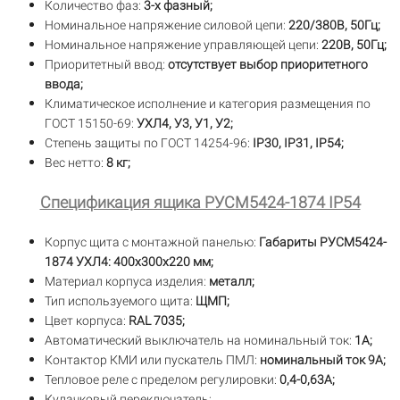
Количество фаз:
3-х фазный;
Номинальное напряжение силовой цепи:
220/380В, 50Гц;
Номинальное напряжение управляющей цепи:
220В, 50Гц;
Приоритетный ввод:
отсутствует выбор приоритетного
ввода;
Климатическое исполнение и категория размещения по
ГОСТ 15150-69:
УХЛ4, У3, У1, У2;
Степень защиты по ГОСТ 14254-96:
IP30,
IP31, IP54;
Вес нетто:
8 кг;
Спецификация ящика РУСМ5424-1874 IP54
Корпус щита с монтажной панелью:
Габариты РУСМ5424-
1874 УХЛ4: 400х300х220 мм;
Материал корпуса изделия:
металл;
Тип используемого щита:
ЩМП;
Цвет корпуса:
RAL 7035;
Автоматический выключатель на номинальный ток:
1А;
Контактор КМИ или пускатель ПМЛ:
номинальный ток 9А;
Тепловое реле с пределом регулировки:
0,4-0,63А;
Кулачковый переключатель;