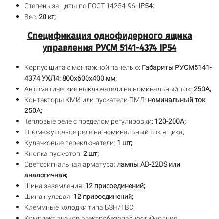
Степень защиты по ГОСТ 14254-96:
IP54;
Вес:
20 кг;
Спецификация однофидерного ящика
управления РУСМ 5141-4374 IP54
Корпус щита с монтажной панелью:
Габариты РУСМ5141-
4374 УХЛ4: 800х600х400 мм;
Автоматические выключатели на номинальный ток:
250А;
Контакторы КМИ или пускатели ПМЛ:
номинальный ток
250А;
Тепловые реле с пределом регулировки:
120-200А;
Промежуточное реле на номинальный ток ящика;
Кулачковые переключатели:
1 шт;
Кнопка пуск-стоп:
2 шт;
Светосигнальная арматура:
лампы AD-22DS или
аналогичная;
Шина заземления:
12 присоединений;
Шина нулевая:
12 присоединений;
Клеммные колодки типа БЗН/ТВС;
Комплект знаков электробезопасности(молния,