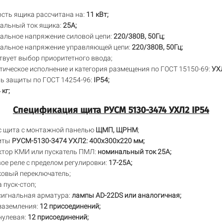
сть ящика рассчитана на:
11 кВт;
альный ток ящика:
25А;
альное напряжение силовой цепи:
220/380В, 50Гц;
альное напряжение управляющей цепи:
220/380В, 50Гц;
твует выбор приоритетного ввода;
ическое исполнение и категория размещения по ГОСТ 15150-69:
УХ
ь защиты по ГОСТ 14254-96:
IP54;
 кг;
Спецификация щита РУСМ 5130-3474 УХЛ2 IP54
с щита с монтажной панелью
ЩМП, ЩРНМ
;
иты
РУСМ-5130-3474 УХЛ2: 400х300х220 мм;
ктор КМИ или пускатель ПМЛ:
номинальный ток 25А;
ое реле с пределом регулировки:
17-25А;
ковый переключатель;
 пуск-стоп;
сигнальная арматура:
лампы AD-22DS или аналогичная;
заземления:
12 присоединений;
нулевая:
12 присоединений;