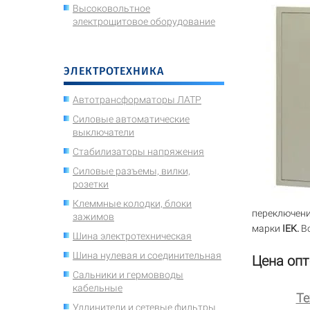
Высоковольтное
электрощитовое оборудование
ЭЛЕКТРОТЕХНИКА
Автотрансформаторы ЛАТР
Силовые автоматические
выключатели
Стабилизаторы напряжения
Силовые разъемы, вилки,
розетки
Клеммные колодки, блоки
переключени
зажимов
марки
IEK.
В
Шина электротехническая
Шина нулевая и соединительная
Цена опт
Сальники и гермовводы
кабельные
Те
Удлинители и сетевые фильтры