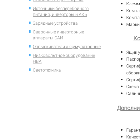
Клемм
Источники бесперебойного
Компле
питания, инверторы и АКБ
Компл
Зарядные устройства
Марки
Сварочные инверторные
Ко
аппараты САИ
Опрыскиватели аккумуляторные
Ящик у
Низковольтное оборудование
Паспо
НВА
Серти
Светотехника
сборки
Серти
Схема
Сальн
Дополни
Гаран
Качест