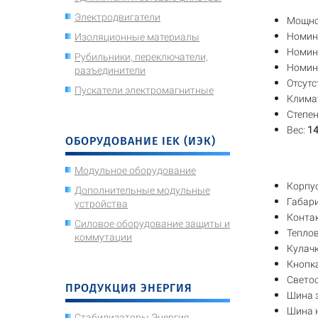
Электродвигатели
Мощно
Номин
Изоляционные материалы
Номин
Рубильники, переключатели,
Номин
разъединители
Отсутс
Пускатели электромагнитные
Климат
Степен
Вес:
14
ОБОРУДОВАНИЕ IEK (ИЭК)
Модульное оборудование
Корпу
Дополнительные модульные
Габар
устройства
Конта
Силовое оборудование защиты и
Теплов
коммутации
Кулач
Кнопка
Свето
ПРОДУКЦИЯ ЭНЕРГИЯ
Шина 
Шина 
Стабилизаторы Энергия