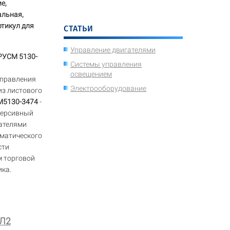
е,
альная,
ртикул для
СТАТЬИ
Управление двигателями
РУСМ 5130-
Системы управления
освещением
управления
Электрооборудование
из листового
5130-3474
-
версивный
ателями
оматического
сти
м торговой
ика.
ХЛ2