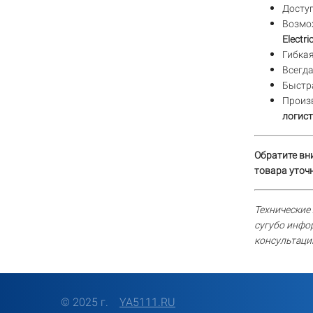
Доступ
Возмо
Electri
Гибкая
Всегд
Быстра
Произ
логист
Обратите вн
товара уточн
Технические 
сугубо инфо
консультаци
© 2025 г.
YA5111.RU