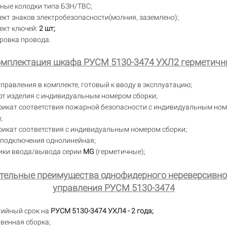
ные колодки типа БЗН/ТВС;
кт знаков электробезопасности(молния, заземлено);
ект ключей:
2 шт;
ровка провода.
мплектация шкафа РУСМ 5130-3474 УХЛ2 герметич
правления в комплекте, готовый к вводу в эксплуатацию;
рт изделия с индивидуальным номером сборки;
фикат соответствия пожарной безопасности с индивидуальным но
;
фикат соответствия с индивидуальным номером сборки;
 подключения однолинейная;
ики ввода/вывода серии
MG
(герметичные);
тельные преимущества однофидерного нереверсивно
управления РУСМ 5130-3474
тийный срок на
РУСМ 5130-3474 УХЛ4 - 2 года;
венная сборка;