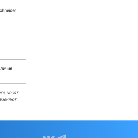
chneider
аличие
ге, носят
заменяют