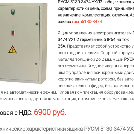
РУСМ 5130-3474 УХЛ2 - общее описани
характеристики цена, схема принципи
назначение, комплектация, отличия. А
заказа
rusm5130-3474
Ящик управления электродвигателем
3474 УХЛ2 герметичный IP54 на ток
25А.
Представляет собой устройство 
электродвигателями. Сварной корпус 
металла толщиной до 2 мм. Ящик
РУСМ
это герметичный однофидерный нере
шкаф управления асинхронными двиг
коротко-замкнутым ротором, без авт
выключателя на фидер, без возможно
я на автоматический режим. Типовая комплектация оборудование
озможна нестандартная комплектация, в том числе по схеме заказч
6900 руб.
овая с НДС:
хнические характеристики ящика РУСМ 5130-3474 У