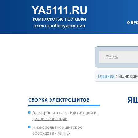
комплексные поставки
О ПР
электрооборудования
Главная
/
Ящик одн
ЯЩ
СБОРКА ЭЛЕКТРОЩИТОВ
Электрощиты автоматизации и
диспетчеризации
Низковольтное щитовое
оборудование НКУ