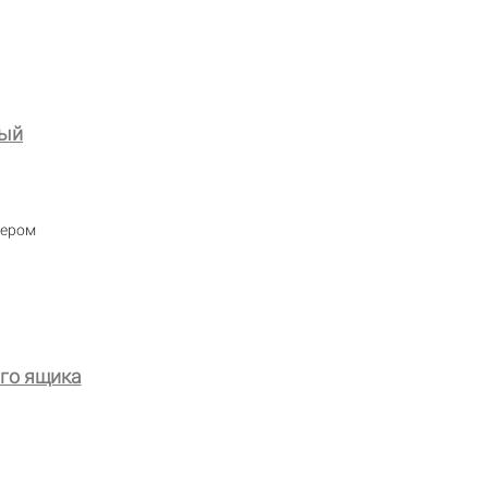
ный
мером
го ящика