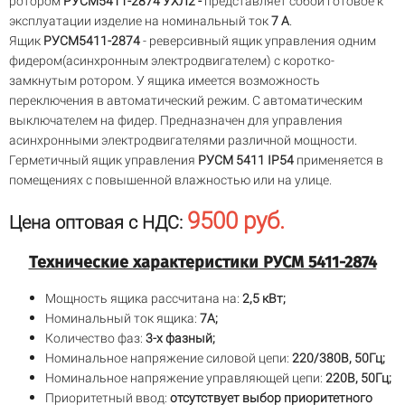
ротором
РУСМ5411-2874 УХЛ2 -
представляет собой готовое к
эксплуатации изделие на номинальный ток
7 А
.
Ящик
РУСМ5411-2874
- реверсивный ящик управления одним
фидером(асинхронным электродвигателем) с коротко-
замкнутым ротором. У ящика имеется возможность
переключения в автоматический режим. С автоматическим
выключателем на фидер. Предназначен для управления
асинхронными электродвигателями различной мощности.
Герметичный ящик управления
РУСМ 5411
IP54
применяется в
помещениях с повышенной влажностью или на улице.
9500 руб.
Цена оптовая с НДС:
Технические характеристики РУСМ 5411-2874
Мощность ящика рассчитана на:
2,5 кВт;
Номинальный ток ящика:
7А;
Количество фаз:
3-х фазный;
Номинальное напряжение силовой цепи:
220/380В, 50Гц;
Номинальное напряжение управляющей цепи:
220В, 50Гц;
Приоритетный ввод:
отсутствует выбор приоритетного