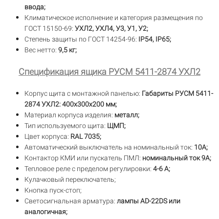
ввода;
Климатическое исполнение и категория размещения по
ГОСТ 15150-69:
УХЛ2, УХЛ4, У3, У1, У2;
Степень защиты по ГОСТ 14254-96:
IP54, IP65;
Вес нетто:
9,5 кг;
Спецификация ящика РУСМ 5411-2874 УХЛ2
Корпус щита с монтажной панелью:
Габариты РУСМ 5411-
2874 УХЛ2: 400х300х200 мм;
Материал корпуса изделия:
металл;
Тип используемого щита:
ЩМП;
Цвет корпуса:
RAL 7035;
Автоматический выключатель на номинальный ток:
10А;
Контактор КМИ или пускатель ПМЛ:
номинальный ток 9А;
Тепловое реле с пределом регулировки:
4-6 А;
Кулачковый переключатель;
Кнопка пуск-стоп;
Светосигнальная арматура:
лампы AD-22DS или
аналогичная;