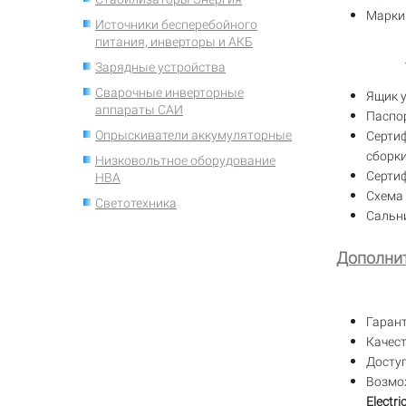
Марки
Источники бесперебойного
питания, инверторы и АКБ
Зарядные устройства
Сварочные инверторные
Ящик у
аппараты САИ
Паспо
Опрыскиватели аккумуляторные
Серти
сборки
Низковольтное оборудование
Серти
НВА
Схема
Светотехника
Сальн
Дополнит
Гаран
Качест
Доступ
Возмо
Electri