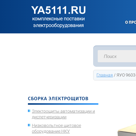
комплексные поставки
О ПР
электрооборудования
Главная
/
ЯУО 9603-
СБОРКА ЭЛЕКТРОЩИТОВ
Электрощиты автоматизации и
диспетчеризации
Низковольтное щитовое
оборудование НКУ