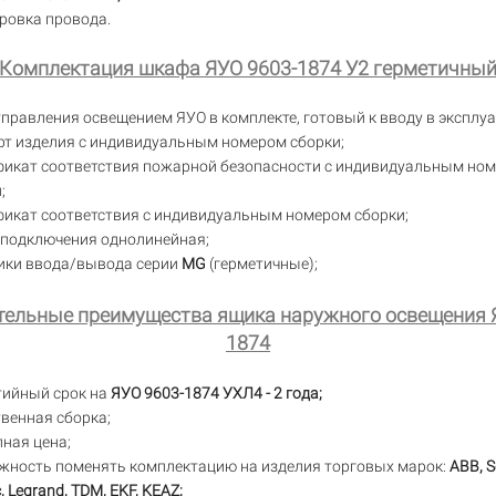
ровка провода.
Комплектация шкафа ЯУО 9603-1874 У2 герметичны
правления освещением ЯУО в комплекте, готовый к вводу в эксплу
рт изделия с индивидуальным номером сборки;
фикат соответствия пожарной безопасности с индивидуальным но
;
фикат соответствия с индивидуальным номером сборки;
 подключения однолинейная;
ики ввода/вывода серии
MG
(герметичные);
ельные преимущества ящика наружного освещения 
1874
тийный срок на
ЯУО 9603-1874 УХЛ4 - 2 года;
венная сборка;
ная цена;
жность поменять комплектацию на изделия торговых марок:
ABB, S
c, Legrand, TDM, EKF, KEAZ;