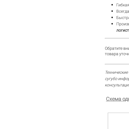
Гибкая
Всегд
Быстра
Произ
логист
Обратите вн
товара уточн
Технические 
сугубо инфо
консультаци
Схема од