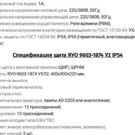
альный ток ящика:
1А;
альное напряжение силовой цепи:
220/380В, 50Гц;
альное напряжение управляющей цепи:
220/380В, 50Гц;
ление освещением осуществляется:
Реле времени (РВМ);
ическое исполнение и категория размещения по ГОСТ 15150-69:
УХ
ь защиты по ГОСТ 14254-96:
IP54, IP65 (герметичный, влагозащище
г;
Спецификация щита ЯУО 9603-1874 У2 IP54
с щита с монтажной панелью
ЩМП, ЩРНМ
;
иты
ЯУО-9603-1874 УХЛ2: 400х300х220 мм;
ле на выносе;
ковый переключатель;
 пуск-стоп;
сигнальная арматура:
лампы AD-22DS или аналогичная;
заземления:
12 присоединений;
нулевая:
12 присоединений;
ные колодки типа БЗН/ТВС;
кт знаков электробезопасности(молния, заземлено);
ект ключей:
2 шт;