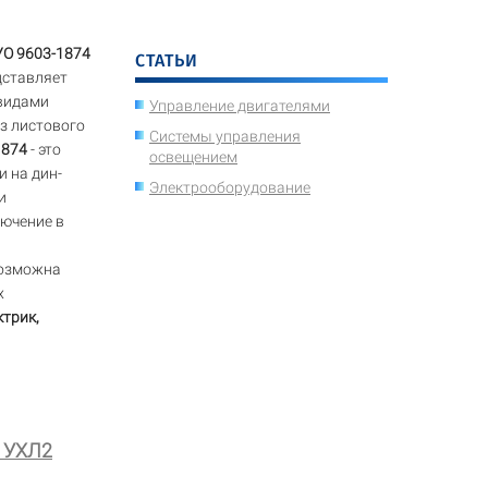
УО 9603-1874
СТАТЬИ
ставляет
 видами
Управление двигателями
з листового
Системы управления
1874
- это
освещением
и на дин-
Электрооборудование
и
ючение в
озможна
х
ктрик,
4 УХЛ2