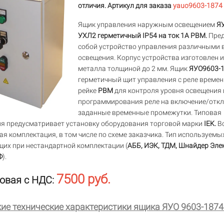
отличия. Артикул для заказа
yauo9603-1874
Ящик управления наружным освещением
Я
УХЛ2 герметичный IP54 на ток 1А РВМ.
Пред
собой устройство управления различными
освещения. Корпус устройства изготовлен и
металла толщиной до 2 мм. Ящик
ЯУО9603-
герметичный щит управления с реле времен
рейке
РВМ
для контроля уровня освещения 
программирования реле на включение/откл
заданные временные промежутки. Типовая
я предусматривает установку оборудования торговой марки
IEK.
В
ая комплектация, в том числе по схеме заказчика. Тип используемы
их при нестандартной комплектации (
АББ, ИЭК, ТДМ, Шнайдер Эле
Ф
).
7500 руб.
овая с НДС:
ие технические характеристики ящика ЯУО 9603-187