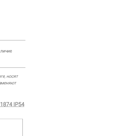
аличие
ге, носят
заменяют
1874 IP54