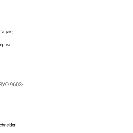
й
атацию;
мером
ЯУО 9603-
chneider