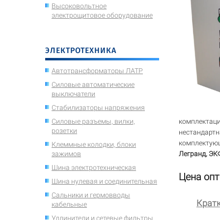
Высоковольтное
электрощитовое оборудование
ЭЛЕКТРОТЕХНИКА
Автотрансформаторы ЛАТР
Силовые автоматические
выключатели
Стабилизаторы напряжения
Силовые разъемы, вилки,
комплектаци
розетки
нестандартн
комплектующ
Клеммные колодки, блоки
зажимов
Легранд, ЭК
Шина электротехническая
Цена опт
Шина нулевая и соединительная
Сальники и гермовводы
Кратк
кабельные
Удлинители и сетевые фильтры