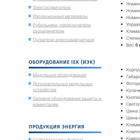
Номин
Электродвигатели
Номин
Изоляционные материалы
Номин
Управ
Рубильники, переключатели,
разъединители
Климат
Степен
Пускатели электромагнитные
Вес:
6 к
ОБОРУДОВАНИЕ IEK (ИЭК)
Корпу
Модульное оборудование
Габар
Фоторе
Дополнительные модульные
устройства
Кулач
Кнопка
Силовое оборудование защиты и
Свето
коммутации
Шина 
Шина 
Клемм
ПРОДУКЦИЯ ЭНЕРГИЯ
Компле
Компл
Стабилизаторы Энергия