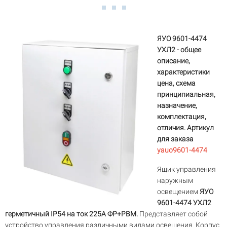
ЯУО 9601-4474
УХЛ2 - общее
описание,
характеристики
цена, схема
принципиальная,
назначение,
комплектация,
отличия. Артикул
для заказа
yauo9601-4474
Ящик управления
наружным
освещением
ЯУО
9601-4474 УХЛ2
герметичный IP54 на ток 225А ФР+РВМ.
Представляет собой
устройство управления различными видами освещения. Корпус