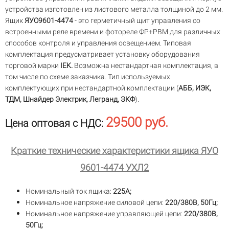
устройства изготовлен из листового металла толщиной до 2 мм.
Ящик
ЯУО9601-4474
- это герметичный щит управления со
встроенными реле времени и фотореле ФР+РВМ для различных
способов контроля и управления освещением. Типовая
комплектация предусматривает установку оборудования
торговой марки
IEK.
Возможна нестандартная комплектация, в
том числе по схеме заказчика. Тип используемых
комплектующих при нестандартной комплектации (
АББ, ИЭК,
ТДМ, Шнайдер Электрик, Легранд, ЭКФ
).
29500 руб.
Цена оптовая с НДС:
Краткие технические характеристики ящика ЯУО
9601-4474 УХЛ2
Номинальный ток ящика:
225А;
Номинальное напряжение силовой цепи:
220/380В, 50Гц;
Номинальное напряжение управляющей цепи:
220/380В,
50Гц;