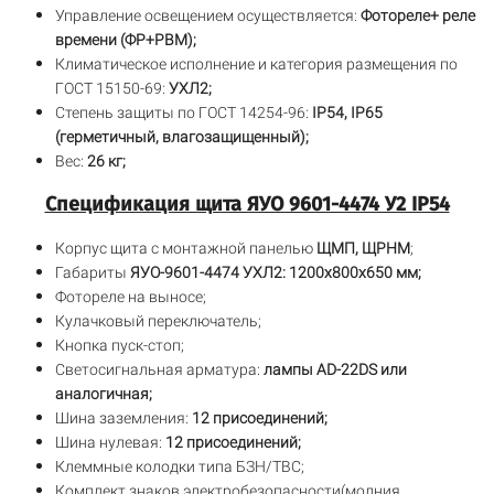
Управление освещением осуществляется:
Фотореле+ реле
времени (ФР+РВМ);
Климатическое исполнение и категория размещения по
ГОСТ 15150-69:
УХЛ2;
Степень защиты по ГОСТ 14254-96:
IP54, IP65
(герметичный, влагозащищенный);
Вес:
26 кг;
Спецификация щита ЯУО 9601-4474 У2 IP54
Корпус щита с монтажной панелью
ЩМП, ЩРНМ
;
Габариты
ЯУО-9601-4474 УХЛ2: 1200х800х650 мм;
Фотореле на выносе;
Кулачковый переключатель;
Кнопка пуск-стоп;
Светосигнальная арматура:
лампы AD-22DS или
аналогичная;
Шина заземления:
12 присоединений;
Шина нулевая:
12 присоединений;
Клеммные колодки типа БЗН/ТВС;
Комплект знаков электробезопасности(молния,