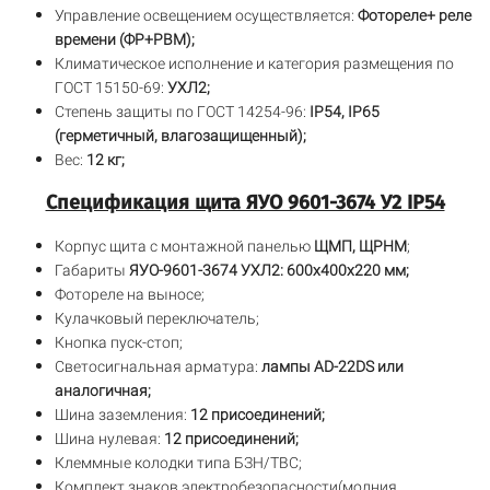
Управление освещением осуществляется:
Фотореле+ реле
времени (ФР+РВМ);
Климатическое исполнение и категория размещения по
ГОСТ 15150-69:
УХЛ2;
Степень защиты по ГОСТ 14254-96:
IP54, IP65
(герметичный, влагозащищенный);
Вес:
12 кг;
Спецификация щита ЯУО 9601-3674 У2 IP54
Корпус щита с монтажной панелью
ЩМП, ЩРНМ
;
Габариты
ЯУО-9601-3674 УХЛ2: 600х400х220 мм;
Фотореле на выносе;
Кулачковый переключатель;
Кнопка пуск-стоп;
Светосигнальная арматура:
лампы AD-22DS или
аналогичная;
Шина заземления:
12 присоединений;
Шина нулевая:
12 присоединений;
Клеммные колодки типа БЗН/ТВС;
Комплект знаков электробезопасности(молния,