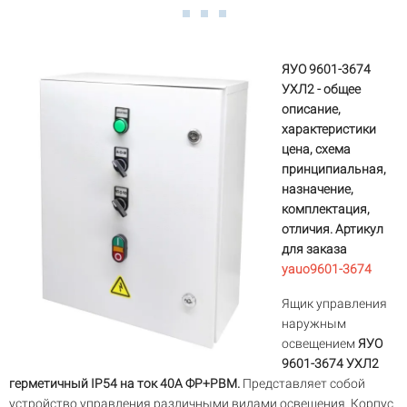
ЯУО 9601-3674
УХЛ2 - общее
описание,
характеристики
цена, схема
принципиальная,
назначение,
комплектация,
отличия. Артикул
для заказа
yauo9601-3674
Ящик управления
наружным
освещением
ЯУО
9601-3674 УХЛ2
герметичный IP54 на ток 40А ФР+РВМ.
Представляет собой
устройство управления различными видами освещения. Корпус