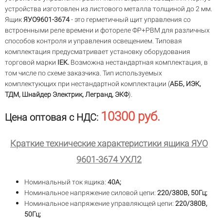
устройства изготовлен из листового металла толщиной до 2 мм.
Ящик
ЯУО9601-3674
- это герметичный щит управления со
встроенными реле времени и фотореле ФР+РВМ для различных
способов контроля и управления освещением. Типовая
комплектация предусматривает установку оборудования
торговой марки
IEK.
Возможна нестандартная комплектация, в
том числе по схеме заказчика. Тип используемых
комплектующих при нестандартной комплектации (
АББ, ИЭК,
ТДМ, Шнайдер Электрик, Легранд, ЭКФ
).
10300 руб.
Цена оптовая с НДС:
Краткие технические характеристики ящика ЯУО
9601-3674 УХЛ2
Номинальный ток ящика:
40А;
Номинальное напряжение силовой цепи:
220/380В, 50Гц;
Номинальное напряжение управляющей цепи:
220/380В,
50Гц;