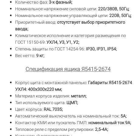
Количество фаз:
3-х фазный;
Номинальное напряжение силовой цепи:
220/380В, 50Гц;
Номинальное напряжение управляющей цепи:
220В, 50Гц;
Приоритетный ввод:
отсутствует выбор приоритетного
ввода;
Климатическое исполнение и категория размещения по
ГОСТ 15150-69:
УХЛ4, У3, У1, У2;
Степень защиты по ГОСТ 14254-96:
IP30,
IP31, IP54;
Вес нетто:
9 кг;
Спецификация ящика Я5415-2674
Корпус щита с монтажной панелью:
Габариты Я5415-2674
УХЛ4: 400х300х220 мм;
Материал корпуса изделия:
металл;
Тип используемого щита:
ЩМП;
Цвет корпуса:
RAL 7035;
Автоматический выключатель на номинальный ток:
5А;
Контактор КМИ или пускатель ПМЛ:
номинальный ток 9А;
Тепловое реле с пределом регулировки:
2,5-4А;