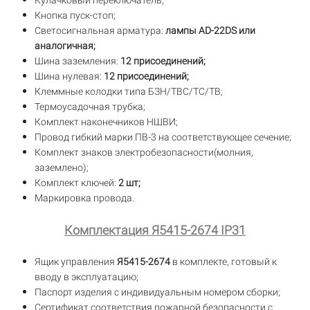
Кулачковый переключатель;
Кнопка пуск-стоп;
Светосигнальная арматура:
лампы AD-22DS или
аналогичная;
Шина заземления:
12 присоединений;
Шина нулевая:
12 присоединений;
Клеммные колодки типа БЗН/ТВС/TC/TB;
Термоусадочная трубка;
Комплект наконечников НШВИ;
Провод гибкий марки ПВ-3 на соответствующее сечение;
Комплект знаков электробезопасности(молния,
заземлено);
Комплект ключей:
2 шт;
Маркировка провода.
Комплектация Я5415-2674 IP31
Ящик управления
Я5415-2674
в комплекте, готовый к
вводу в эксплуатацию;
Паспорт изделия с индивидуальным номером сборки;
Сертификат соответствия пожарной безопасности с