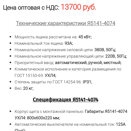
13700 руб.
Цена оптовая с НДС:
Технические характеристики Я5141-4074
Мощность ящика рассчитана на:
45 кВт;
Номинальный ток ящика:
93А;
Номинальное напряжение силовой цепи:
380В, 50Гц;
Номинальное напряжение управляющей цепи:
220В, 50Гц;
Приоритетный ввод:
автоматический, ручной, местный;
Климатическое исполнение и категория размещения по
ГОСТ 15150-69:
УХЛ4;
Степень защиты по ГОСТ 14254-96:
IP31;
Вес:
20 кг;
Спецификация Я5141-4074
Корпус щита с монтажной панелью:
Габариты Я5141-4074
УХЛ4: 800х600х220 мм;
Автоматические выключатели на номинальный ток:
125А
(2шт);