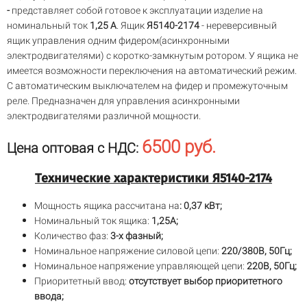
-
представляет собой готовое к эксплуатации изделие на
номинальный ток
1,25 А
. Ящик
Я5140-2174
- нереверсивный
ящик управления одним фидером(асинхронными
электродвигателями) с коротко-замкнутым ротором. У ящика не
имеется возможности переключения на автоматический режим.
С автоматическим выключателем на фидер и промежуточным
реле. Предназначен для управления асинхронными
электродвигателями различной мощности.
6500 руб.
Цена оптовая с НДС:
Технические характеристики Я5140-2174
Мощность ящика рассчитана на
: 0,37 кВт;
Номинальный ток ящика:
1,25А;
Количество фаз:
3-х фазный;
Номинальное напряжение силовой цепи:
220/380В, 50Гц;
Номинальное напряжение управляющей цепи:
220В, 50Гц;
Приоритетный ввод:
отсутствует выбор приоритетного
ввода;