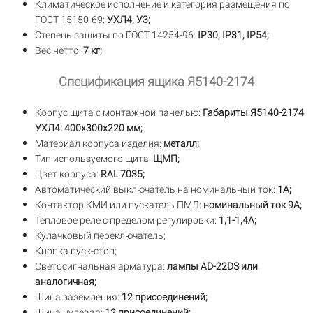
Климатическое исполнение и категория размещения по
ГОСТ 15150-69:
УХЛ4, У3;
Степень защиты по ГОСТ 14254-96:
IP30,
IP31, IP54;
Вес нетто:
7 кг;
Спецификация ящика Я5140-2174
Корпус щита с монтажной панелью:
Габариты Я5140-2174
УХЛ4: 400х300х220 мм;
Материал корпуса изделия:
металл;
Тип используемого щита:
ЩМП;
Цвет корпуса:
RAL 7035;
Автоматический выключатель на номинальный ток:
1А;
Контактор КМИ или пускатель ПМЛ:
номинальный ток 9А;
Тепловое реле с пределом регулировки:
1,1-1,4А;
Кулачковый переключатель;
Кнопка пуск-стоп;
Светосигнальная арматура:
лампы AD-22DS или
аналогичная;
Шина заземления:
12 присоединений;
Шина нулевая:
12 присоединений;