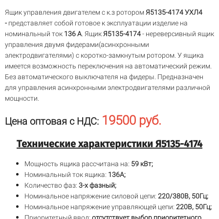
Ящик управления двигателем с к.з ротором
Я5135-4174 УХЛ4
-
представляет собой готовое к эксплуатации изделие на
номинальный ток
136 А
. Ящик
Я5135-4174
- нереверсивный ящик
управления двумя фидерами(асинхронными
электродвигателями) с коротко-замкнутым ротором. У ящика
имеется возможность переключения на автоматический режим.
Без автоматического выключателя на фидеры. Предназначен
для управления асинхронными электродвигателями различной
мощности.
19500 руб.
Цена оптовая с НДС:
Технические характеристики Я5135-4174
Мощность ящика рассчитана на:
59 кВт;
Номинальный ток ящика:
136А;
Количество фаз:
3-х фазный;
Номинальное напряжение силовой цепи:
220/380В, 50Гц;
Номинальное напряжение управляющей цепи:
220В, 50Гц;
Приоритетный ввод:
отсутствует выбор приоритетного