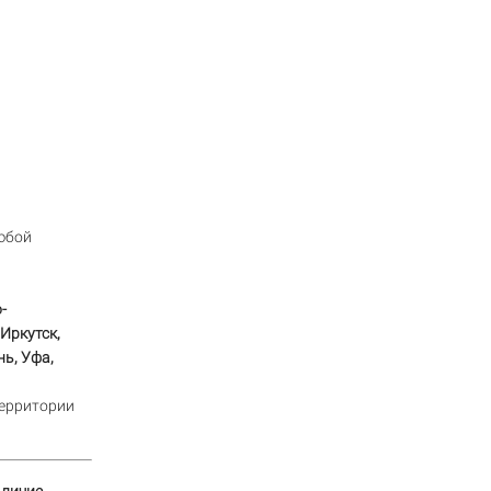
юбой
-
Иркутск,
нь, Уфа,
территории
аличие