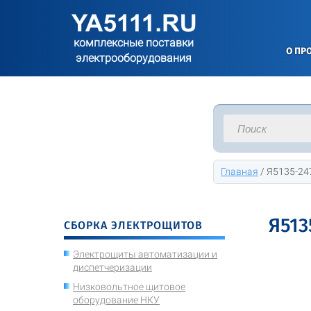
комплексные поставки
О ПР
электрооборудования
Главная
/
Я5135-247
Я513
СБОРКА ЭЛЕКТРОЩИТОВ
Электрощиты автоматизации и
диспетчеризации
Низковольтное щитовое
оборудование НКУ