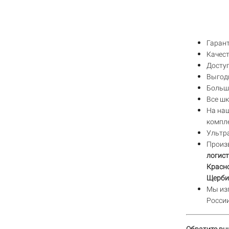
Гаран
Качест
Доступ
Выгодн
Большо
Все ш
На на
компл
Ультра
Произ
логист
Красно
Щербин
Мы из
России
Обратите вн