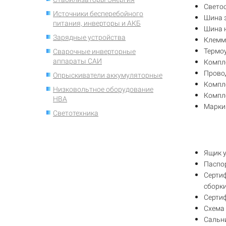
Свето
Источники бесперебойного
Шина 
питания, инверторы и АКБ
Шина 
Зарядные устройства
Клемм
Термоу
Сварочные инверторные
аппараты САИ
Компл
Провод
Опрыскиватели аккумуляторные
Компле
Низковольтное оборудование
Компл
НВА
Марки
Светотехника
Ящик 
Паспо
Серти
сборки
Серти
Схема
Сальн