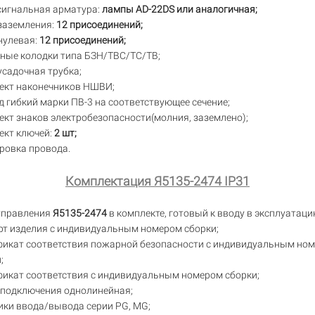
сигнальная арматура:
лампы AD-22DS или аналогичная;
заземления:
12 присоединений;
нулевая:
12 присоединений;
ные колодки типа БЗН/ТВС/TC/TB;
садочная трубка;
ект наконечников НШВИ;
 гибкий марки ПВ-3 на соответствующее сечение;
кт знаков электробезопасности(молния, заземлено);
ект ключей:
2 шт;
ровка провода.
Комплектация Я5135-2474 IP31
управления
Я5135-2474
в комплекте, готовый к вводу в эксплуатаци
рт изделия с индивидуальным номером сборки;
фикат соответствия пожарной безопасности с индивидуальным но
;
фикат соответствия с индивидуальным номером сборки;
 подключения однолинейная;
ики ввода/вывода серии PG, MG;