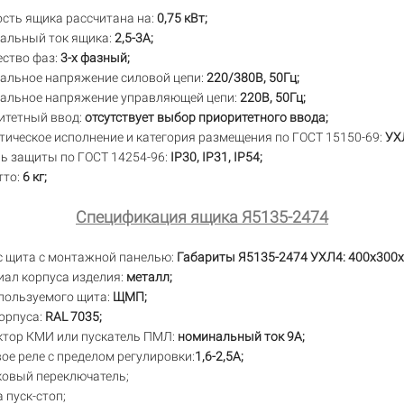
сть ящика рассчитана на:
0,75 кВт;
альный ток ящика:
2,5-3А;
ство фаз:
3-х фазный;
альное напряжение силовой цепи:
220/380В, 50Гц;
альное напряжение управляющей цепи:
220В, 50Гц;
итетный ввод:
отсутствует выбор приоритетного ввода;
ическое исполнение и категория размещения по ГОСТ 15150-69:
УХЛ
ь защиты по ГОСТ 14254-96:
IP30,
IP31, IP54;
тто:
6 кг;
Спецификация ящика Я5135-2474
с щита с монтажной панелью:
Габариты Я5135-2474 УХЛ4: 400х300х
ал корпуса изделия:
металл;
пользуемого щита:
ЩМП;
орпуса:
RAL 7035;
ктор КМИ или пускатель ПМЛ:
номинальный ток 9А;
ое реле с пределом регулировки:
1,6-2,5А;
ковый переключатель;
 пуск-стоп;