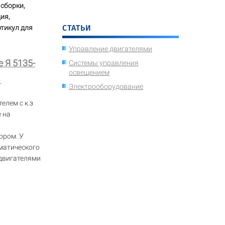
сборки,
ия,
СТАТЬИ
ртикул для
Управление двигателями
 Я 5135-
Системы управления
освещением
1
Электрооборудование
елем с к.з
 на
ором. У
матического
двигателями