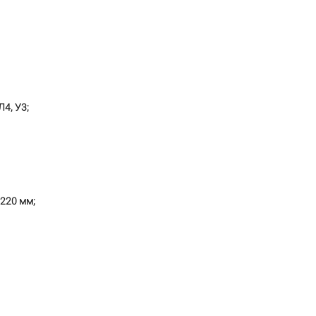
4, У3;
220 мм;