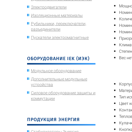
Мощно
Электродвигатели
Номин
Изоляционные материалы
Количе
Рубильники, переключатели,
Номин
разъединители
Номин
Пускатели электромагнитные
Приор
Климат
Степен
Вес не
ОБОРУДОВАНИЕ IEK (ИЭК)
Модульное оборудование
Дополнительные модульные
Корпу
устройства
Матери
Силовое оборудование защиты и
Тип ис
коммутации
Цвет к
Конта
Теплов
ПРОДУКЦИЯ ЭНЕРГИЯ
Кулач
Кнопка
Стабилизаторы Энергия