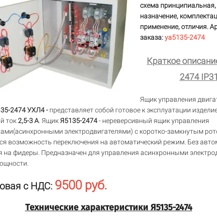
схема принципиальная, 
назначение, комплектац
применение, отличия. А
заказа:
ya5135-2474
Краткое описание
2474 IP3
Ящик управления двигат
35-2474 УХЛ4 -
представляет собой готовое к эксплуатации изделие
й ток
2,5-3 А
. Ящик
Я5135-2474
- нереверсивный ящик управления
ами(асинхронными электродвигателями) с коротко-замкнутым рот
ся возможность переключения на автоматический режим. Без авто
 на фидеры. Предназначен для управления асинхронными электро
ощности.
9500 руб.
овая с НДС:
Технические характеристики Я5135-2474