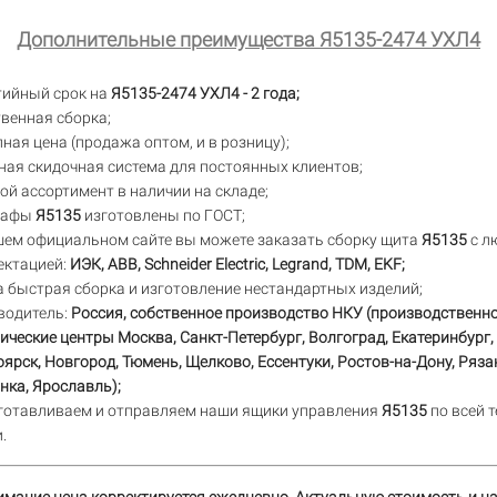
Дополнительные преимущества Я5135-2474 УХЛ4
тийный срок на
Я5135-2474 УХЛ4 - 2 года;
венная сборка;
ная цена (продажа оптом, и в розницу);
ая скидочная система для постоянных клиентов;
й ассортимент в наличии на складе;
кафы
Я5135
изготовлены по ГОСТ;
шем официальном сайте вы можете заказать сборку щита
Я5135
с л
ектацией:
ИЭК, ABB, Schneider Electric, Legrand, TDM, EKF;
 быстрая сборка и изготовление нестандартных изделий;
водитель:
Россия, собственное производство НКУ (производственно
ические центры Москва, Санкт-Петербург, Волгоград, Екатеринбург, 
ярск, Новгород, Тюмень, Щелково, Ессентуки, Ростов-на-Дону, Ряза
ка, Ярославль);
готавливаем и отправляем наши ящики управления
Я5135
по всей 
.
имание цена корректируется ежедневно. Актуальную стоимость и н