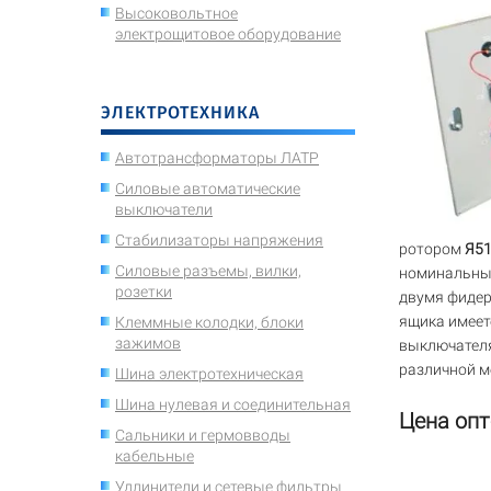
Высоковольтное
электрощитовое оборудование
ЭЛЕКТРОТЕХНИКА
Автотрансформаторы ЛАТР
Силовые автоматические
выключатели
Стабилизаторы напряжения
ротором
Я51
Силовые разъемы, вилки,
номинальны
розетки
двумя фидер
ящика имеет
Клеммные колодки, блоки
зажимов
выключателя
различной м
Шина электротехническая
Шина нулевая и соединительная
Цена опт
Сальники и гермовводы
кабельные
Удлинители и сетевые фильтры