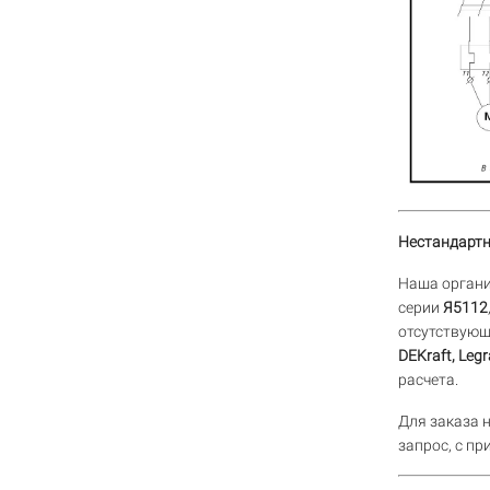
Нестандартн
Наша органи
серии
Я5112
отсутствующ
DEKraft, Leg
расчета.
Для заказа 
запрос, с п