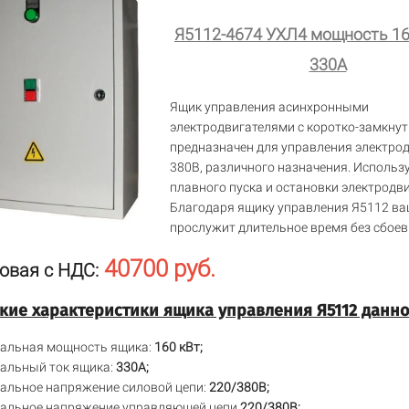
Я5112-4674 УХЛ4 мощность 160
330А
Ящик управления асинхронными
электродвигателями с коротко-замкну
предназначен для управления электро
380В, различного назначения. Использ
плавного пуска и остановки электродви
Благодаря ящику управления Я5112 ва
прослужит длительное время без сбоев
40700 руб.
овая с НДС:
кие характеристики ящика управления Я5112 данн
альная мощность ящика:
160 кВт;
альный ток ящика:
330А;
альное напряжение силовой цепи:
220/380В;
альное напряжение управляющей цепи
220/380В;