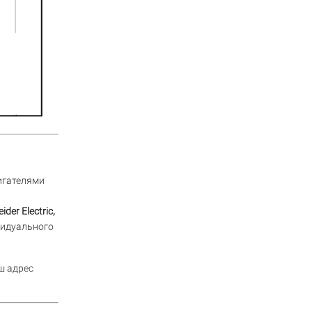
игателями
ider Electric,
видуального
ш адрес