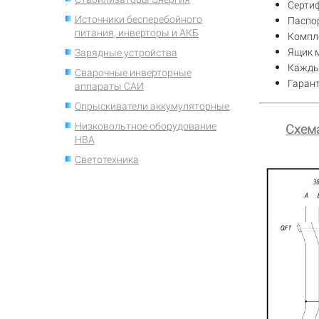
Сертиф
Источники бесперебойного
Паспор
питания, инверторы и АКБ
Компле
Ящик м
Зарядные устройства
Кажды
Сварочные инверторные
Гаран
аппараты САИ
Опрыскиватели аккумуляторные
Низковольтное оборудование
Схема
НВА
Светотехника