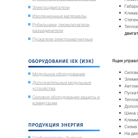
Габар
Электродвигатели
Климат
Изоляционные материалы
Степен
Рубильники, переключатели,
Теплов
разъединители
двигат
Пускатели электромагнитные
ОБОРУДОВАНИЕ IEK (ИЭК)
Ящик управл
Силов
Модульное оборудование
Элеме
Дополнительные модульные
Автом
устройства
Пускат
Силовое оборудование защиты и
Теплов
коммутации
Дополн
Шина 
Клемм
ПРОДУКЦИЯ ЭНЕРГИЯ
Схема
На дв
Стабилизаторы Энергия