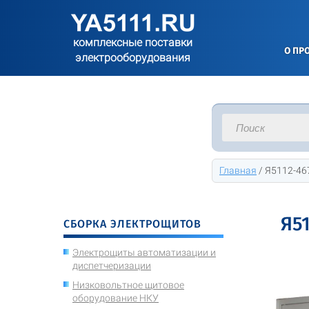
комплексные поставки
О ПР
электрооборудования
Главная
/
Я5112-46
Я5
СБОРКА ЭЛЕКТРОЩИТОВ
Электрощиты автоматизации и
диспетчеризации
Низковольтное щитовое
оборудование НКУ