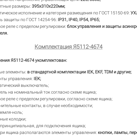
итные размеры:
395х310х220мм;
ическое исполнение и категория размещения по ГОСТ 15150-69:
УХ
ь защиты по ГОСТ 14254-96:
IP31, IP40, IP54, IP65;
ое реле с пределом регулировки:
блок управления и защиты асинхр
еля.
Комплектация Я5112-4674
ения Я5112-4674 укомплектован:
ые элементы:
в стандартной комплектации IEK, EKF, TDM и другие;
нты управления:
IEK;
атический выключатель;
ель на номинальный ток согласно схеме ящика;
ое реле с пределом регулировки, согласно схеме ящика;
ительные контакты, в случае необходимости;
земля-ноль;
ные колодки;
 принципиальная, для подключения ящика;
ери ящика располагаются элементы управления:
кнопки, лампы, пер