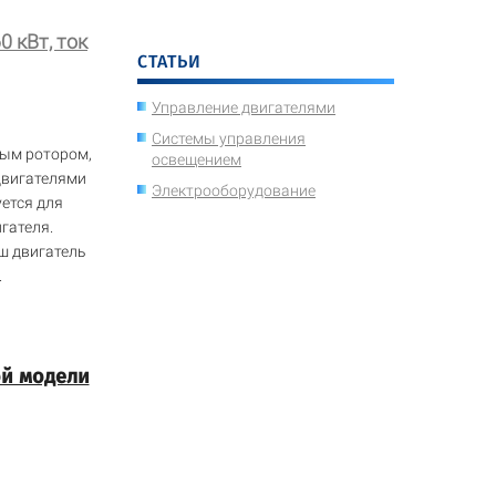
 кВт, ток
СТАТЬИ
Управление двигателями
Системы управления
тым ротором,
освещением
двигателями
Электрооборудование
уется для
гателя.
ш двигатель
.
ой модели