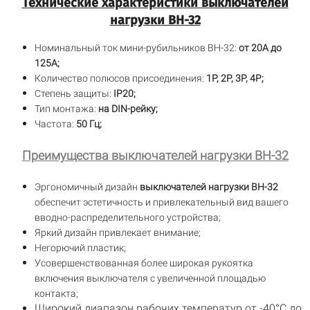
Технические характеристики выключателей
нагрузки ВН-32
Номинальный ток мини-рубильников ВН-32:
от 20А до
125А;
Количество полюсов присоединения:
1Р, 2Р, 3Р, 4Р
;
Степень защиты:
IP20;
Тип монтажа:
на DIN-рейку;
Частота:
50 Гц;
Преимущества выключателей нагрузки ВН-32
Эргономичный дизайн
выключателей нагрузки ВН-32
обеспечит эстетичность и привлекательный вид вашего
вводно-распределительного устройства;
Яркий дизайн привлекает внимание;
Негорючий пластик;
Усовершенствованная более широкая рукоятка
включения выключателя с увеличенной площадью
контакта;
Широкий диапазон рабочих температур от -40°С до