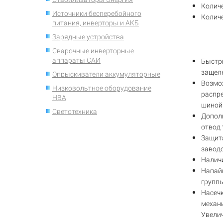
Количе
Источники бесперебойного
Количе
питания, инверторы и АКБ
Зарядные устройства
Сварочные инверторные
аппараты САИ
Быстр
защел
Опрыскиватели аккумуляторные
Возмо
Низковольтное оборудование
распре
НВА
шиной 
Светотехника
Допол
отвод 
Защита
заводс
Налич
Напай
группы
Насеч
механи
Увелич