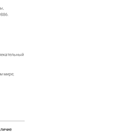
ы,
9886.
влекательный
м мире;
аличие