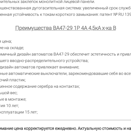
нительных заклепок монолитной лицевой панели.
шенствованная дугогасительная система: увеличенный срок служб
нная устойчивость к токам короткого замыкания: патент № RU 13
Преимущества ВА47-29 1Р 4А 4,5кА х-ка В
 цена;
е на складе;
омичный дизайн автоматов ВА47-29 обеспечит эстетичность и при
шего вводно-распределительного устройства;
дизайн автоматов привлекает внимание;
ные автоматические выключатели, зарекомендовавшие себя во все
чий пластик;
енное содержание серебра на контактах;
ьшой вес;
ые в монтаже;
ия 10 лет;
ксплуатации 15 лет;
имание цена корректируется ежедневно. Актуальную стоимость и н