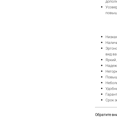
допол
Усовер
повыше
Низкая
Наличи
Эргон
вид ва
Яркий 
Надеж
Негорю
Повыш
Небол
Удобн
Гарант
Срок э
Обратите вн