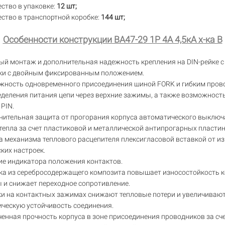
ство в упаковке:
12 шт;
ство в транспортной коробке:
144 шт;
Особенности конструкции ВА47-29 1Р 4А 4,5кА х-ка В
ый монтаж и дополнительная надежность крепления на DIN-рейке 
ки с двойным фиксированным положением.
жность одновременного присоединения шиной FORK и гибким пров
деления питания цепи через верхние зажимы, а также возможност
PIN.
нительная защита от прогорания корпуса автоматического выключ
тепла за счет пластиковой и металлической антипрогарных пластин
 механизма теплового расцепителя плексигласовой вставкой от и
ких настроек.
ие индикатора положения контактов.
ка из серебросодержащего композита повышает износостойкость 
 и снижает переходное сопротивление.
ки на контактных зажимах снижают тепловые потери и увеличиваю
ческую устойчивость соединения.
енная прочность корпуса в зоне присоединения проводников за сче