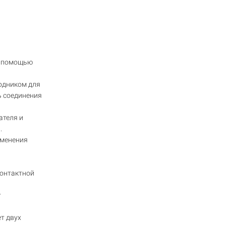
с помощью
одником для
ь соединения
ателя и
.
зменения
контактной
т
т двух