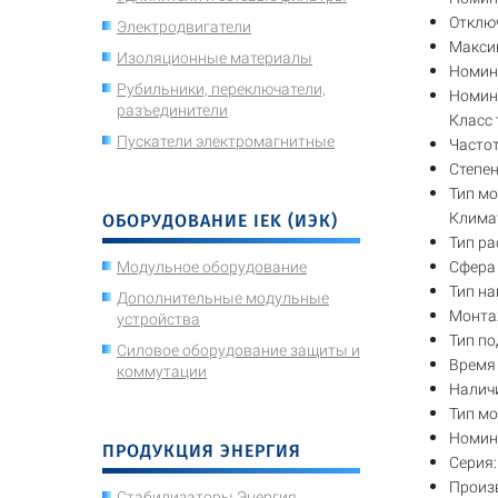
Отклю
Электродвигатели
Макси
Изоляционные материалы
Номин
Рубильники, переключатели,
Номин
разъединители
Класс
Пускатели электромагнитные
Часто
Степе
Тип м
Клима
ОБОРУДОВАНИЕ IEK (ИЭК)
Тип ра
Сфера
Модульное оборудование
Тип н
Дополнительные модульные
Монта
устройства
Тип п
Силовое оборудование защиты и
Время 
коммутации
Налич
Тип м
Номин
ПРОДУКЦИЯ ЭНЕРГИЯ
Серия:
Произ
Стабилизаторы Энергия