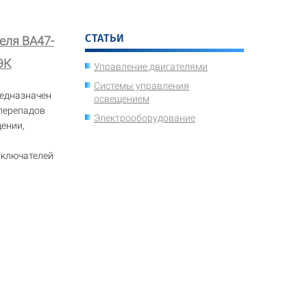
СТАТЬИ
еля ВА47-
ЭК
Управление двигателями
Системы управления
редназначен
освещением
 перепадов
Электрооборудование
ении,
ыключателей