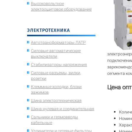
Высоковольтное
электрощитовое оборудование
ЭЛЕКТРОТЕХНИКА
Автотрансформаторы ЛАТР
Силовые автоматические
электроэнер
выключатели
подключении
Стабилизаторы напряжения
зарекомендо
Силовые разъемы, вилки,
сегмента ко
розетки
Цена опт
Клеммные колодки, блоки
зажимов
Шина электротехническая
Шина нулевая и соединительная
Колич
Сальники и гермовводы
Номин
кабельные
Харак
Удлинители и сетевые фильтры
Номин