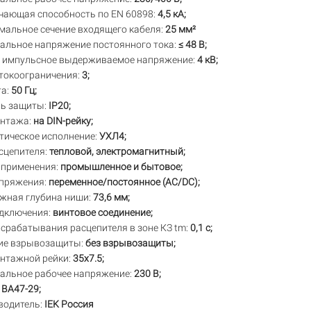
чающая способность по EN 60898:
4,5 кА;
мальное сечение входящего кабеля:
25 мм²
альное напряжение постоянного тока:
≤ 48 В;
 импульсное выдерживаемое напряжение:
4 кВ;
 токоограничения:
3;
та:
50 Гц;
нь защиты:
IP20;
онтажа:
на DIN-рейку;
тическое исполнение:
УХЛ4;
сцепителя:
тепловой, электромагнитный;
 применения:
промышленное и бытовое;
апряжения:
переменное/постоянное (AC/DC);
жная глубина ниши:
73,6 мм;
одключения:
винтовое соединение;
срабатывания расцепителя в зоне КЗ tm:
0,1 с;
ие взрывозащиты:
без взрывозащиты;
онтажной рейки:
35x7.5;
альное рабочее напряжение:
230 В;
ВА47-29;
водитель:
IEK Россия