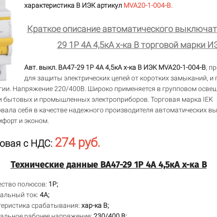
характеристика В ИЭК артикул
MVA20-1-004-B.
Краткое описание автоматического выключат
29 1Р 4А 4,5кА х-ка В торговой марки И
Авт. выкл. ВА47-29 1Р 4А 4,5кА х-ка В ИЭК MVA20-1-004-B
, п
для защиты электрических цепей от коротких замыканий, и
гии. Напряжение 220/400В. Широко применяется в групповом освещ
 бытовых и промышленных электроприборов. Торговая марка IEK
вала себя в качестве надежного производителя автоматических в
мфорт и эконом.
274 руб.
овая с НДС:
Технические данные ВА47-29 1Р 4А 4,5кА х-ка В
ество полюсов:
1P;
альный ток:
4А;
теристика срабатывания:
хар-ка В;
альное рабочее напряжение:
230/400 В;