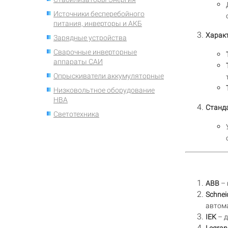
Источники бесперебойного
питания, инверторы и АКБ
Харак
Зарядные устройства
Сварочные инверторные
аппараты САИ
Опрыскиватели аккумуляторные
Низковольтное оборудование
НВА
Станд
Светотехника
ABB
– 
Schneid
автом
IEK
– д
Legran