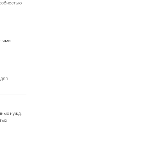
особностью
овыми
для
нных нужд.
итых