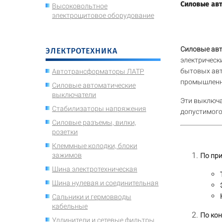
Силовые авт
Высоковольтное
электрощитовое оборудование
Силовые ав
ЭЛЕКТРОТЕХНИКА
электрически
бытовых авт
Автотрансформаторы ЛАТР
промышленно
Силовые автоматические
выключатели
Эти выключа
Стабилизаторы напряжения
допустимого
Силовые разъемы, вилки,
розетки
Клеммные колодки, блоки
зажимов
По пр
Шина электротехническая
Шина нулевая и соединительная
Сальники и гермовводы
кабельные
По ко
Удлинители и сетевые фильтры