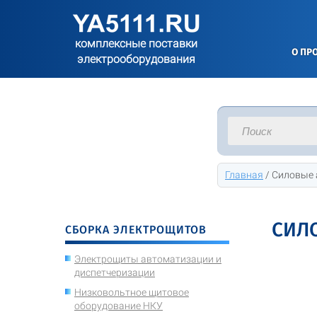
комплексные поставки
О ПР
электрооборудования
Главная
/
Силовые 
СИЛ
СБОРКА ЭЛЕКТРОЩИТОВ
Электрощиты автоматизации и
диспетчеризации
Низковольтное щитовое
оборудование НКУ