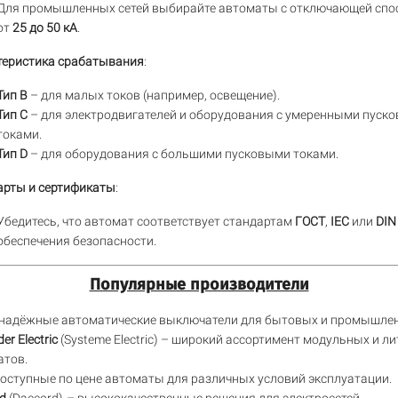
Для промышленных сетей выбирайте автоматы с отключающей сп
от
25 до 50 кА
.
теристика срабатывания
:
Тип B
– для малых токов (например, освещение).
Тип C
– для электродвигателей и оборудования с умеренными пуск
токами.
Тип D
– для оборудования с большими пусковыми токами.
арты и сертификаты
:
Убедитесь, что автомат соответствует стандартам
ГОСТ
,
IEC
или
DIN
обеспечения безопасности.
Популярные производители
надёжные автоматические выключатели для бытовых и промышле
er Electric
(Systeme Electric) – широкий ассортимент модульных и л
атов.
оступные по цене автоматы для различных условий эксплуатации.
d
(Daccord)
– высококачественные решения для электросетей.