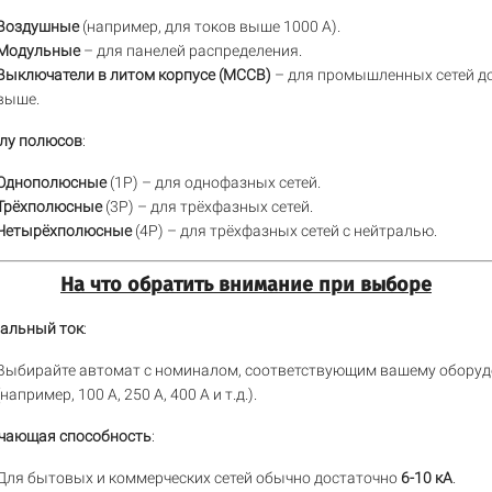
Воздушные
(например, для токов выше 1000 А).
Модульные
– для панелей распределения.
Выключатели в литом корпусе (MCCB)
– для промышленных сетей до
выше.
слу полюсов
:
Однополюсные
(1P) – для однофазных сетей.
Трёхполюсные
(3P) – для трёхфазных сетей.
Четырёхполюсные
(4P) – для трёхфазных сетей с нейтралью.
На что обратить внимание при выборе
альный ток
:
Выбирайте автомат с номиналом, соответствующим вашему обору
(например, 100 А, 250 А, 400 А и т.д.).
чающая способность
:
Для бытовых и коммерческих сетей обычно достаточно
6-10 кА
.