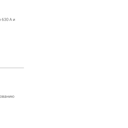
 630 А и
дованию