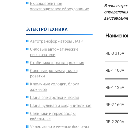
Высоковольтное
В связи с р
электрощитовое оборудование
определения
выставленны
ЭЛЕКТРОТЕХНИКА
Наимено
Автотрансформаторы ЛАТР
Силовые автоматические
ЯБ-3 315А
выключатели
Стабилизаторы напряжения
ЯБ-1 100А
Силовые разъемы, вилки,
розетки
Клеммные колодки, блоки
ЯБ-1 125А
зажимов
Шина электротехническая
ЯБ-2 160А
Шина нулевая и соединительная
Сальники и гермовводы
кабельные
ЯБ-2 200А
Удлинители и сетевые фильтры