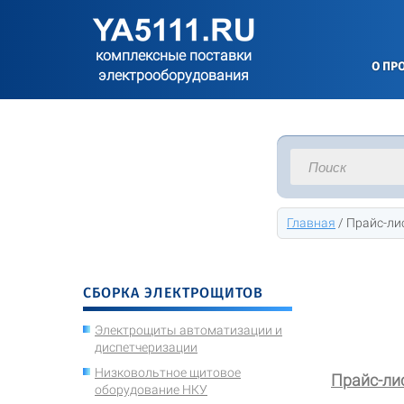
комплексные поставки
О ПР
электрооборудования
Главная
/
Прайс-ли
СБОРКА ЭЛЕКТРОЩИТОВ
Электрощиты автоматизации и
диспетчеризации
Низковольтное щитовое
Прайс-ли
оборудование НКУ