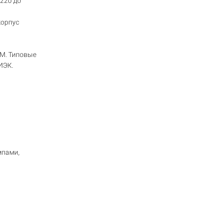
х220 до
корпус
DM. Типовые
ИЭК.
мпами,