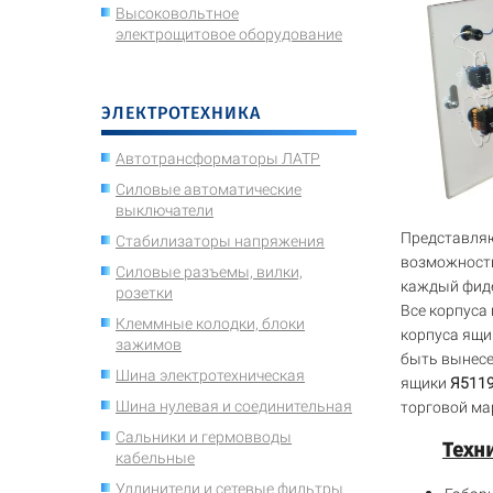
Высоковольтное
электрощитовое оборудование
ЭЛЕКТРОТЕХНИКА
Автотрансформаторы ЛАТР
Силовые автоматические
выключатели
Представляю
Стабилизаторы напряжения
возможность
Силовые разъемы, вилки,
каждый фиде
розетки
Все корпуса
Клеммные колодки, блоки
корпуса ящи
зажимов
быть вынесе
Шина электротехническая
ящики
Я511
Шина нулевая и соединительная
торговой мар
Сальники и гермовводы
Техн
кабельные
Удлинители и сетевые фильтры