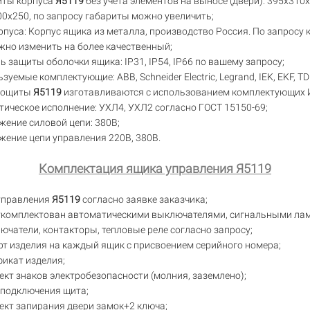
иты корпуса
Я5119
без учета элементов на выносе (двери): 395х310
0х250, по запросу габариты можно увеличить;
рпуса: Корпус ящика из металла, производство Россия. По запросу 
но изменить на более качественный;
ь защиты оболочки ящика: IP31, IP54, IP66 по вашему запросу;
зуемые комплектующие: ABB, Schneider Electric, Legrand, IEK, EKF, T
рощиты
Я5119
изготавливаются с использованием комплектующих 
ическое исполнение: УХЛ4, УХЛ2 согласно ГОСТ 15150-69;
ение силовой цепи: 380В;
ение цепи управления 220В, 380В.
Комплектация ящика управления Я5119
управления
Я5119
согласно заявке заказчика;
укомплектован автоматическими выключателями, сигнальными ла
ючатели, контакторы, тепловые реле согласно запросу;
т изделия на каждый ящик с присвоением серийного номера;
икат изделия;
кт знаков электробезопасности (молния, заземлено);
 подключения щита;
кт запирания двери замок+2 ключа;