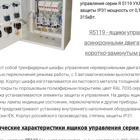
управления серии Я 5119 УХ
защиты IP31 мощность от 0,1
315кВт.
Я5119 - ящики упр
асинхронными двига
коротко-замкнутым 
т собой трехфидерные шкафы управления нереверсивными двигат
ю переключения режима работы, с 3 автоматическими выключате
р. Корпус шкафа изготавливается из листового металла толщиной д
 покрыты порошковым полиэфирным покрытием, цвет RAL 7035 сер
ка устанавливаются элементы защиты и управления. На дверь ящи
ны лампы индикации состояния, переключатели и другие приборы.
9
предусматривают установку внутреннего наполнения оборудован
ки IEK. Корпус российского производства, степень защиты IP31.
ические характеристики ящиков управления серии 