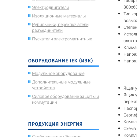
Габар
800х60
Электродвигатели
Тип ко
Изоляционные материалы
возмож
Рубильники, переключатели,
Степен
разъединители
Исполь
Пускатели электромагнитные
элект
Климат
Напряж
ОБОРУДОВАНИЕ IEK (ИЭК)
Напряж
Модульное оборудование
Дополнительные модульные
устройства
Ящик 
Ящик 
Силовое оборудование защиты и
перекл
коммутации
Паспор
Сертиф
Компле
ПРОДУКЦИЯ ЭНЕРГИЯ
Схема
Компле
Стабилизаторы Энергия