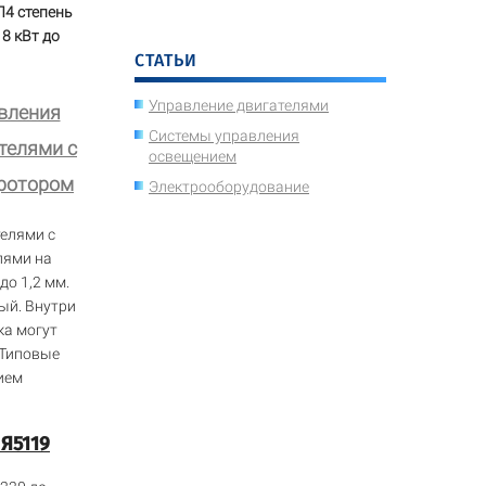
Л4 степень
8 кВт до
СТАТЬИ
Управление двигателями
авления
Системы управления
телями с
освещением
ротором
Электрооборудование
елями с
лями на
о 1,2 мм.
ый. Внутри
ка могут
 Типовые
ием
Я5119