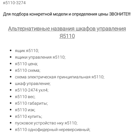
я5110-3274
Для подбора конкретной модели и определения цены ЗВОНИТЕ!!!
Альтернативные названия шкафов управления
Я5110
ящик я5110;
ящики управления я5110;
я5110 цена;
я5110 схема;
схема электрическая принципиальная я5110;
шкаф управление;
я5110-2474 ухл4;
я5110 вес;
я5110 габариты;
я5110 иэк;
я5110 купить;
пусковое устройство нку я5110;
я5110 однофидерный нереверсивный;