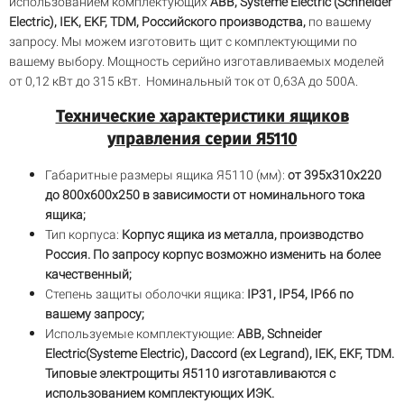
использованием комплектующих
ABB, Systeme Electric (Schneider
Electric), IEK, EKF, TDM, Российского производства,
по вашему
запросу. Мы можем изготовить щит с комплектующими по
вашему выбору. Мощность серийно изготавливаемых моделей
от 0,12 кВт до 315 кВт. Номинальный ток от 0,63А до 500А.
Технические характеристики ящиков
управления серии Я5110
Габаритные размеры ящика Я5110 (мм):
от 395х310х220
до 800х600х250 в зависимости от номинального тока
ящика;
Тип корпуса:
Корпус ящика из металла, производство
Россия. По запросу корпус возможно изменить на более
качественный;
Степень защиты оболочки ящика:
IP31, IP54, IP66 по
вашему запросу;
Используемые комплектующие:
ABB, Schneider
Electric(Systeme Electric), Daccord (ex Legrand), IEK, EKF, TDM.
Типовые электрощиты Я5110 изготавливаются с
использованием комплектующих ИЭК.