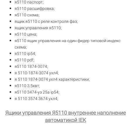
я5110 паспорт;
я5110 расшифровка;
я5110 схема;
ящик я5110 с реле контроля фаз;
ящик управления я5110;
я5110 цена;
я5110 ящик управления на один фидер типовой индекс
схема;
я5110 ip54;
я5110 pdf;
я5110 1874-3074;
я 5110-1874-3074 ухл4;
я 5110 1874-3074 ухл4 характеристики;
я5110 3.5квт;
я5110 3474-уз 25а ip54;
я 5110 3574 3674 ухл4;
Ящики управления Я5110 внутреннее наполнение
автоматикой IEK